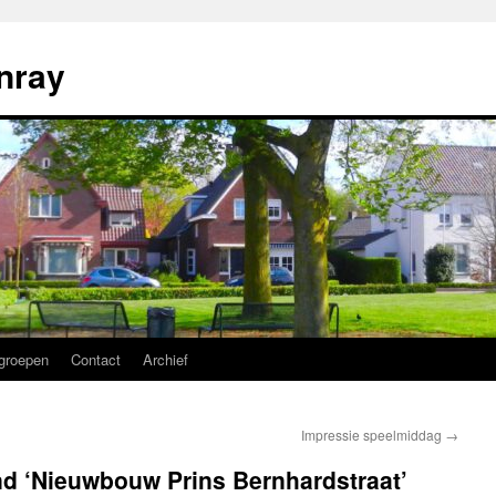
nray
groepen
Contact
Archief
Impressie speelmiddag
→
nd ‘Nieuwbouw Prins Bernhardstraat’