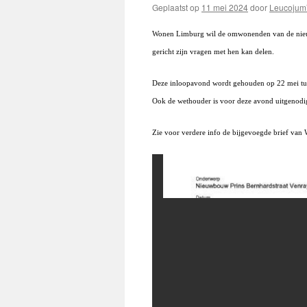
Geplaatst op
11 mei 2024
door
Leucojum
Wonen Limburg wil de omwonenden van de nieuw
gericht zijn vragen met hen kan delen.
Deze inloopavond wordt gehouden op 22 mei tus
Ook d
e wethouder is voor deze avond uitgenodi
Zie voor verdere info de bijgevoegde brief va