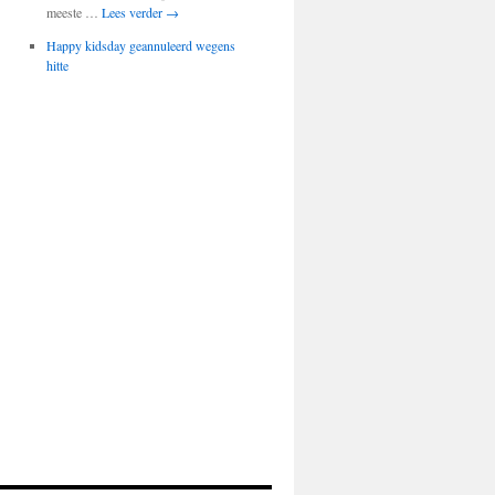
meeste …
Lees verder
→
Happy kidsday geannuleerd wegens
hitte