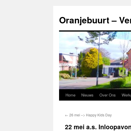
Ga
naar
Oranjebuurt – Ve
de
inhoud
Home
Nieuws
Over Ons
Werk
←
26 mei –> Happy Kids Day
22 mei a.s. Inloopavo