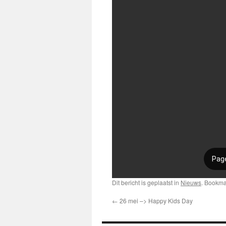
Dit bericht is geplaatst in
Nieuws
. Bookm
←
26 mei –> Happy Kids Day