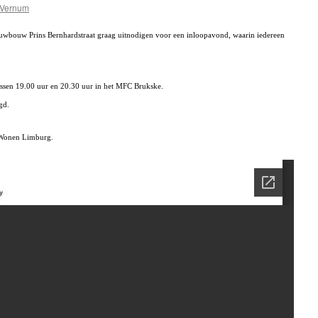
Vernum
bouw Prins Bernhardstraat graag uitnodigen voor een inloopavond, waarin iedereen
sen 19.00 uur en 20.30 uur in het MFC Brukske.
gd.
n Wonen Limburg.