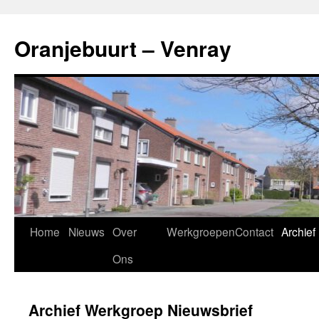
Ga
naar
Oranjebuurt – Venray
de
inhoud
Home
Nieuws
Over
Werkgroepen
Contact
Archief
Ons
Archief Werkgroep Nieuwsbrief