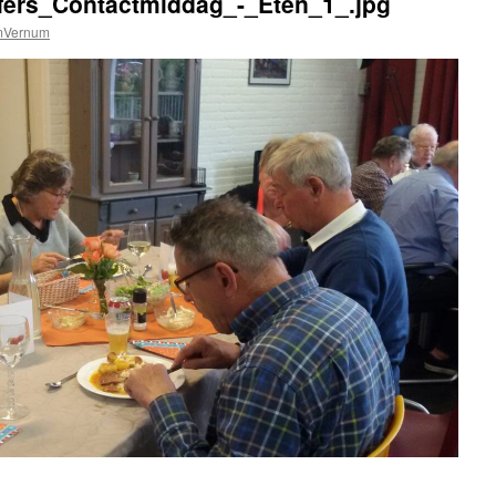
ffers_Contactmiddag_-_Eten_1_.jpg
mVernum