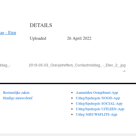
DETAILS
ag - Eten
Uploaded
26 April 2022
ddag_-
2019-05-03_Oranjetreffers_Contactmiddag_-_Eten_2_.jpg
→
Bestuurlijke zaken
Aanmelden Oranjebuurt-App
Huidige nieuwsbrief
Uitleg/Spelregels NOOD-App
Uitleg/Spelregels SOCIAL-App
Uitleg/Spelregels UITLEEN-App
Uitleg NIEUWSFLITS-App