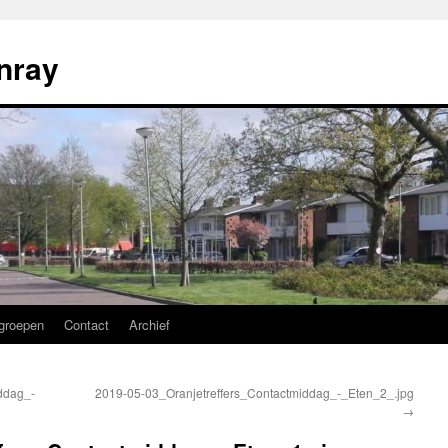
nray
groepen
Contact
Archief
ddag_-
2019-05-03_Oranjetreffers_Contactmiddag_-_Eten_2_.jpg
→