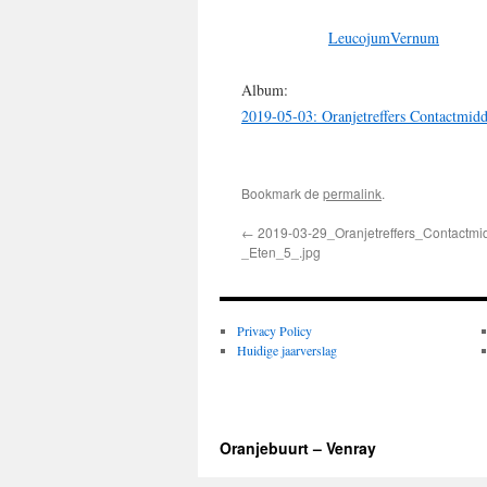
LeucojumVernum
Album:
2019-05-03: Oranjetreffers Contactmidd
Bookmark de
permalink
.
←
2019-03-29_Oranjetreffers_Contactmi
_Eten_5_.jpg
Privacy Policy
Huidige jaarverslag
Oranjebuurt – Venray