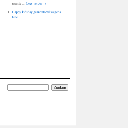
meeste …
Lees verder
→
Happy kidsday geannuleerd wegens
hitte
Zoeken