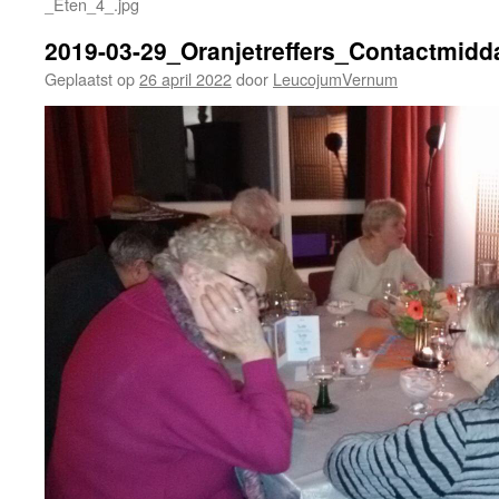
_Eten_4_.jpg
2019-03-29_Oranjetreffers_Contactmidd
Geplaatst op
26 april 2022
door
LeucojumVernum