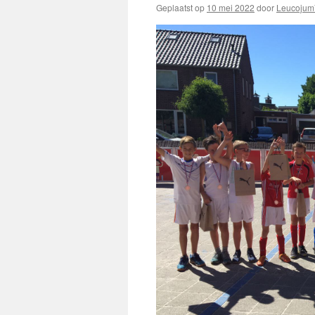
Geplaatst op
10 mei 2022
door
Leucojum