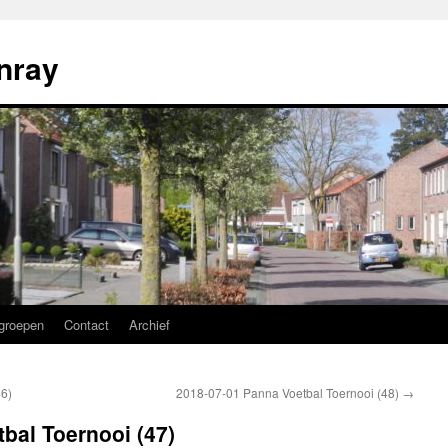
nray
groepen
Contact
Archief
46)
2018-07-01 Panna Voetbal Toernooi (48)
→
bal Toernooi (47)