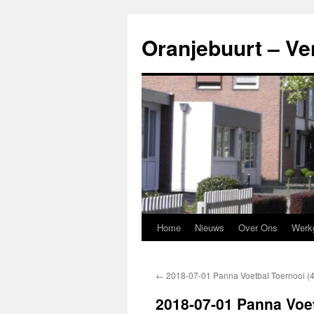
Ga
naar
Oranjebuurt – Ve
de
inhoud
Home
Nieuws
Over Ons
Werk
←
2018-07-01 Panna Voetbal Toernooi (
2018-07-01 Panna Voet