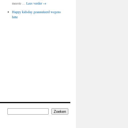
meeste …
Lees verder
→
Happy kidsday geannuleerd wegens
hitte
Zoeken