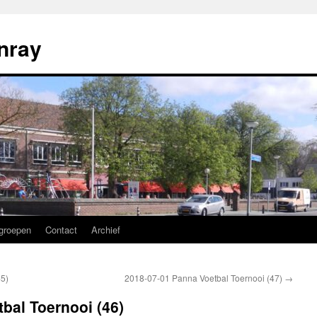
nray
groepen
Contact
Archief
45)
2018-07-01 Panna Voetbal Toernooi (47)
→
bal Toernooi (46)