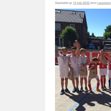
Geplaatst op
10 mei 2022
door
Leucojum