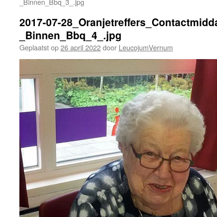
_Binnen_Bbq_3_.jpg
2017-07-28_Oranjetreffers_Contactmidd
_Binnen_Bbq_4_.jpg
Geplaatst op
26 april 2022
door
LeucojumVernum