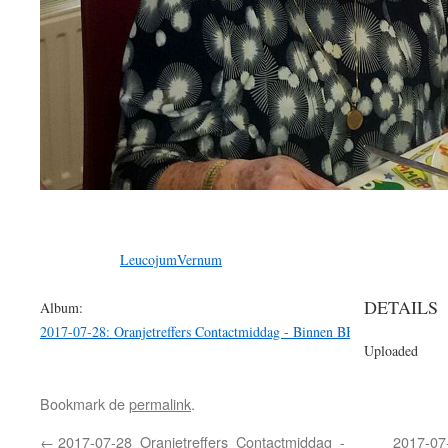
LeucojumVernum
DETAILS
Album:
2017-07-28: Oranjetreffers Contactmiddag - Binnen BBQ
Uploaded
Bookmark de
permalink
.
←
2017-07-28_Oranjetreffers_Contactmiddag_-
2017-07