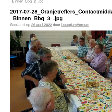
_Binnen_Bbq_2_.jpg
2017-07-28_Oranjetreffers_Contactmidd
_Binnen_Bbq_3_.jpg
Geplaatst op
26 april 2022
door
LeucojumVernum