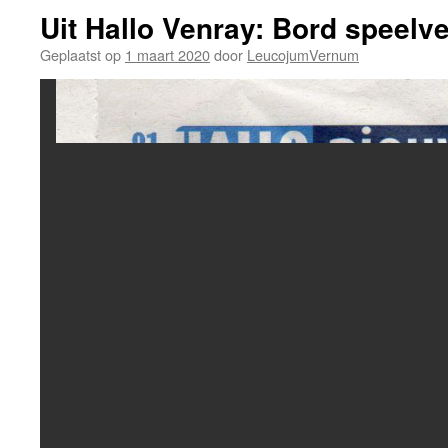
Uit Hallo Venray: Bord speelve
Geplaatst op
1 maart 2020
door
LeucojumVernum