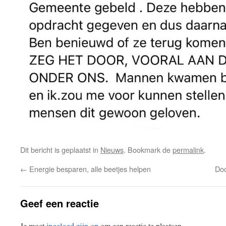
Dit bericht is geplaatst in
Nieuws
. Bookmark de
permalink
.
←
Energie besparen, alle beetjes helpen
Doc
Geef een reactie
Je moet
ingelogd zijn op
om een reactie te plaatsen.