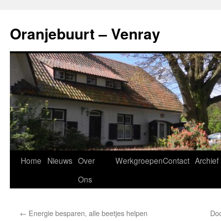
Ga
naar
Oranjebuurt – Venray
de
inhoud
Home
Nieuws
Over
Werkgroepen
Contact
Archief
Ons
←
Energie besparen, alle beetjes helpen
Doc