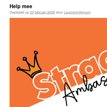
Help mee
Geplaatst op
23 februari 2025
door
LeucojumVernum