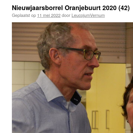
Nieuwjaarsborrel Oranjebuurt 2020 (42)
Geplaatst op
11 mei 2022
door
LeucojumVernum