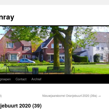
nray
groepen
Contact
Archief
8)
Nieuwjaarsborrel Oranjebuurt 2020 (39a)
→
jebuurt 2020 (39)