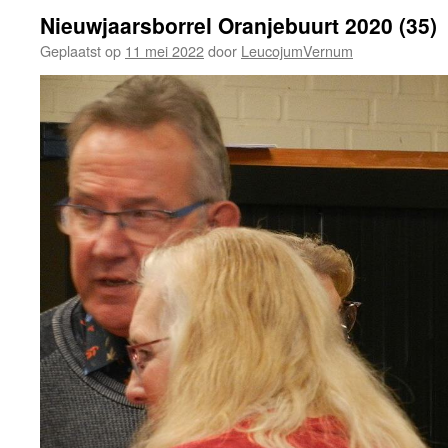
Nieuwjaarsborrel Oranjebuurt 2020 (35)
Geplaatst op
11 mei 2022
door
LeucojumVernum