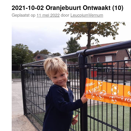
2021-10-02 Oranjebuurt Ontwaakt (10)
Geplaatst op
11 mei 2022
door
LeucojumVernum