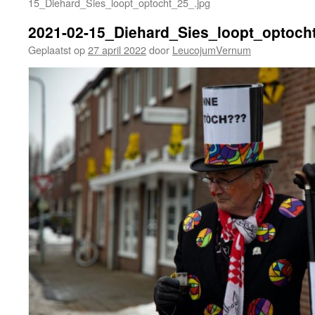
15_Diehard_Sies_loopt_optocht_25_.jpg
2021-02-15_Diehard_Sies_loopt_optoch
Geplaatst op
27 april 2022
door
LeucojumVernum