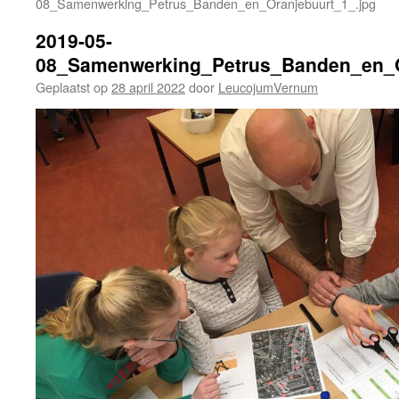
08_Samenwerking_Petrus_Banden_en_Oranjebuurt_1_.jpg
2019-05-
08_Samenwerking_Petrus_Banden_en_O
Geplaatst op
28 april 2022
door
LeucojumVernum