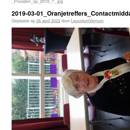
_Proosten_op_2019_7_.jpg
2019-03-01_Oranjetreffers_Contactmidd
Geplaatst op
26 april 2022
door
LeucojumVernum