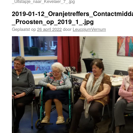
_Uitstapje_naar_Kevelaer_7_.jpg
2019-01-12_Oranjetreffers_Contactmidd
_Proosten_op_2019_1_.jpg
Geplaatst op
26 april 2022
door
LeucojumVernum