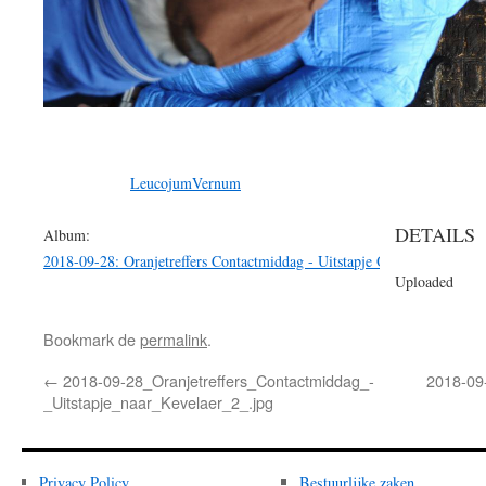
LeucojumVernum
DETAILS
Album:
2018-09-28: Oranjetreffers Contactmiddag - Uitstapje Oranjetreffers na
Uploaded
Bookmark de
permalink
.
←
2018-09-28_Oranjetreffers_Contactmiddag_-
2018-09
_Uitstapje_naar_Kevelaer_2_.jpg
Privacy Policy
Bestuurlijke zaken