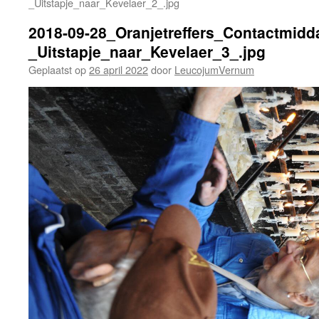
_Uitstapje_naar_Kevelaer_2_.jpg
2018-09-28_Oranjetreffers_Contactmidd
_Uitstapje_naar_Kevelaer_3_.jpg
Geplaatst op
26 april 2022
door
LeucojumVernum