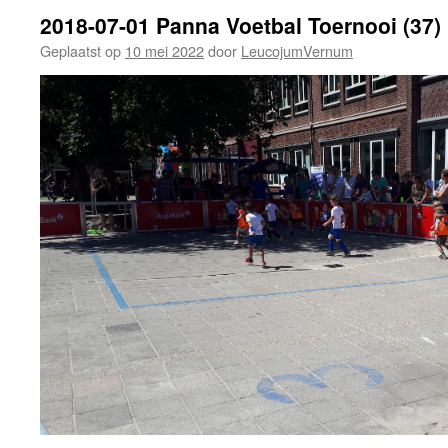
2018-07-01 Panna Voetbal Toernooi (37)
Geplaatst op
10 mei 2022
door
LeucojumVernum