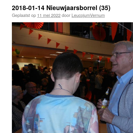
2018-01-14 Nieuwjaarsborrel (35)
Geplaatst op
11 mei 2022
door
LeucojumVernum