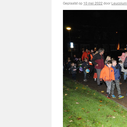
Geplaatst op
10 mei 2022
door
Leucojum