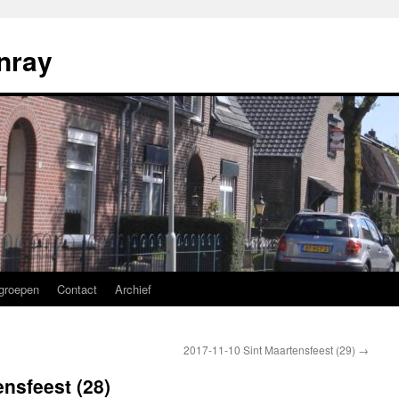
nray
groepen
Contact
Archief
2017-11-10 Sint Maartensfeest (29)
→
ensfeest (28)