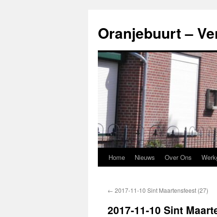
Ga
naar
Oranjebuurt – Ve
de
inhoud
Home
Nieuws
Over Ons
Werk
←
2017-11-10 Sint Maartensfeest (27)
2017-11-10 Sint Maart