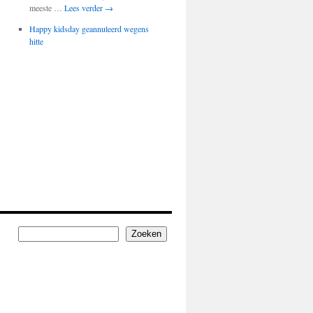
meeste …
Lees verder
→
Happy kidsday geannuleerd wegens
hitte
Zoeken