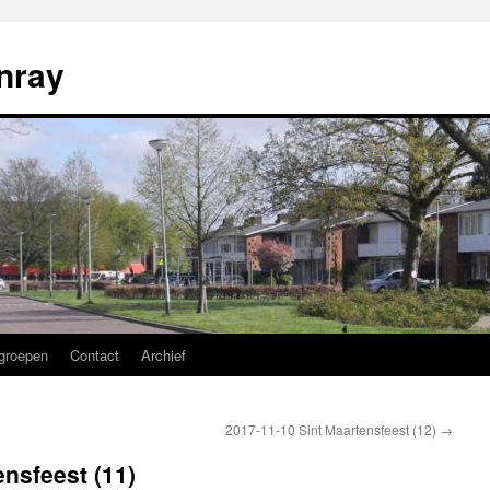
nray
groepen
Contact
Archief
2017-11-10 Sint Maartensfeest (12)
→
ensfeest (11)