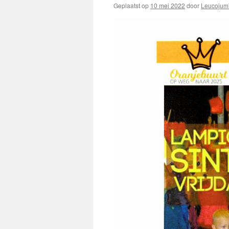
Geplaatst op
10 mei 2022
door
Leucojum