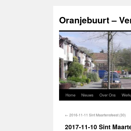
Ga
naar
Oranjebuurt – Ve
de
inhoud
Home
Nieuws
Over Ons
Werk
←
2016-11-11 Sint Maartensfeest (30)
2017-11-10 Sint Maart