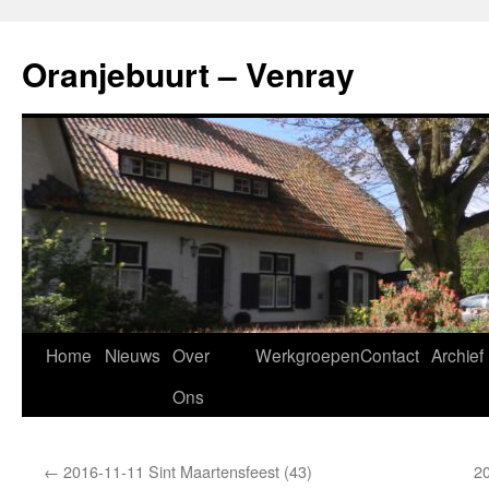
Ga
naar
Oranjebuurt – Venray
de
inhoud
Home
Nieuws
Over
Werkgroepen
Contact
Archief
Ons
←
2016-11-11 Sint Maartensfeest (43)
20