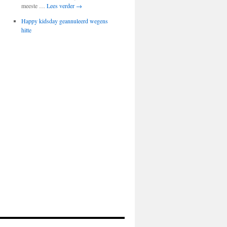
meeste …
Lees verder
→
Happy kidsday geannuleerd wegens
hitte