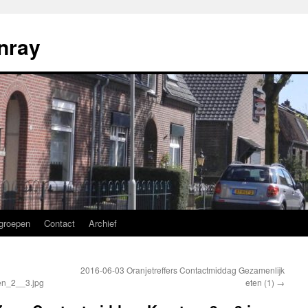
nray
groepen
Contact
Archief
2016-06-03 Oranjetreffers Contactmiddag Gezamenlijk
en_2__3.jpg
eten (1)
→