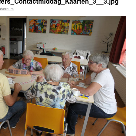
ffers_Contactmiddag_Kaarten_3__3.jpg
mVernum