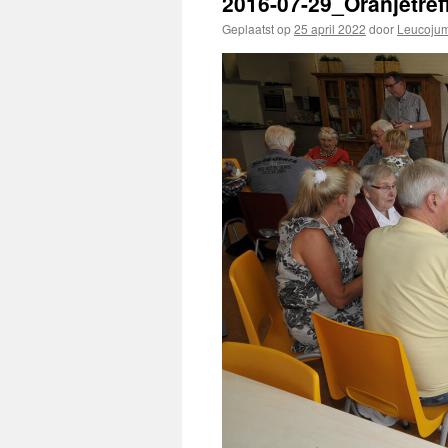
2016-07-29_Oranjetre
Geplaatst op
25 april 2022
door
Leucoju