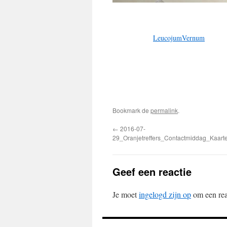
LeucojumVernum
Bookmark de
permalink
.
←
2016-07-
29_Oranjetreffers_Contactmiddag_Kaart
Geef een reactie
Je moet
ingelogd zijn op
om een reac