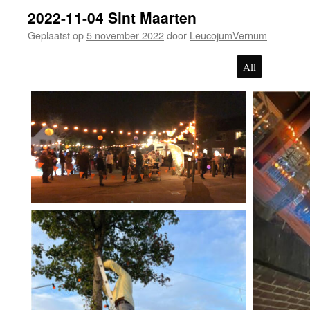
2022-11-04 Sint Maarten
Geplaatst op
5 november 2022
door
LeucojumVernum
All