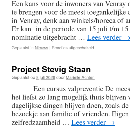
Een kans voor de inwoners van Venray 
te brengen voor de meest toegankelijk
in Venray, denk aan winkels/horeca of 
Er kan in de periode van 15 juli t/m 1
nominatie uitgebracht …
Lees verder
Geplaatst in
Nieuws
|
Reacties uitgeschakeld
voor
GPV
is
verkiezing
Project Stevig Staan
meest
toegankelijke
Geplaatst op
8 juli 2026
door
Marielle Achten
centrumondernemi
Een cursus valpreventie De meeste
gestart.
het liefst zo lang mogelijk thuis blijv
dagelijkse dingen blijven doen, zoals d
bezoekje aan familie of vrienden. Eigen
zelfredzaamheid …
Lees verder
→