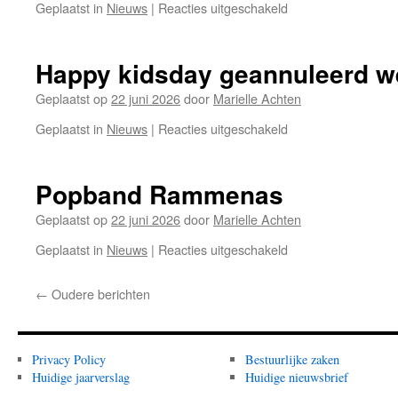
Geplaatst in
Nieuws
|
Reacties uitgeschakeld
voor
Project
Stevig
Staan
Happy kidsday geannuleerd w
Geplaatst op
22 juni 2026
door
Marielle Achten
Geplaatst in
Nieuws
|
Reacties uitgeschakeld
voor
Happy
kidsday
geannuleerd
Popband Rammenas
wegens
hitte
Geplaatst op
22 juni 2026
door
Marielle Achten
Geplaatst in
Nieuws
|
Reacties uitgeschakeld
voor
Popband
Rammenas
←
Oudere berichten
Privacy Policy
Bestuurlijke zaken
Huidige jaarverslag
Huidige nieuwsbrief