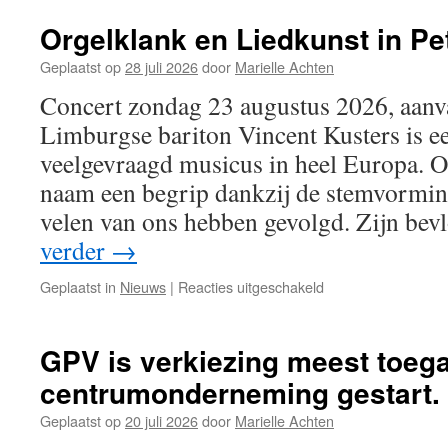
Orgelklank en Liedkunst in P
Geplaatst op
28 juli 2026
door
Marielle Achten
Concert zondag 23 augustus 2026, aanv
Limburgse bariton Vincent Kusters is e
veelgevraagd musicus in heel Europa. Oo
naam een begrip dankzij de stemvormin
velen van ons hebben gevolgd. Zijn be
verder
→
Geplaatst in
Nieuws
|
Reacties uitgeschakeld
voor
Orgelklank
en
Liedkunst
GPV is verkiezing meest toega
in
centrumonderneming gestart.
Petrus
Banden
Geplaatst op
20 juli 2026
door
Marielle Achten
kerk