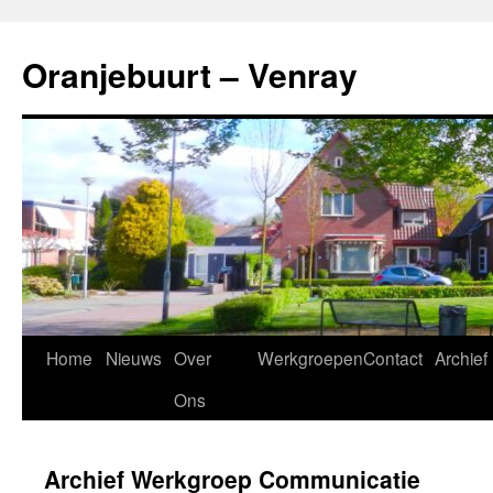
Ga
naar
Oranjebuurt – Venray
de
inhoud
Home
Nieuws
Over
Werkgroepen
Contact
Archief
Ons
Archief Werkgroep Communicatie