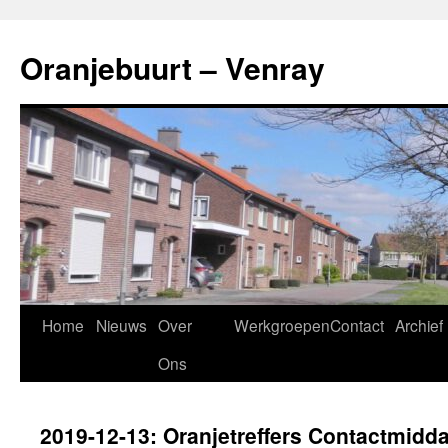
Ga
naar
Oranjebuurt – Venray
de
inhoud
Home
Nieuws
Over
Werkgroepen
Contact
Archief
Ons
2019-12-13: Oranjetreffers Contactmidda