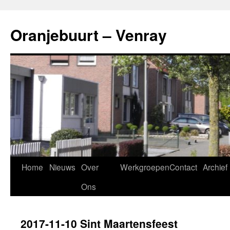
Ga
naar
Oranjebuurt – Venray
de
inhoud
Home
Nieuws
Over
Werkgroepen
Contact
Archief
Ons
2017-11-10 Sint Maartensfeest