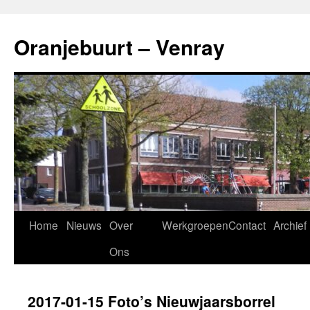
Ga
naar
Oranjebuurt – Venray
de
inhoud
Home
Nieuws
Over
Werkgroepen
Contact
Archief
Ons
2017-01-15 Foto’s Nieuwjaarsborrel