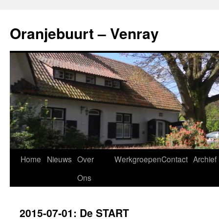
Ga
naar
Oranjebuurt – Venray
de
inhoud
Home
Nieuws
Over
Werkgroepen
Contact
Archief
Ons
2015-07-01: De START